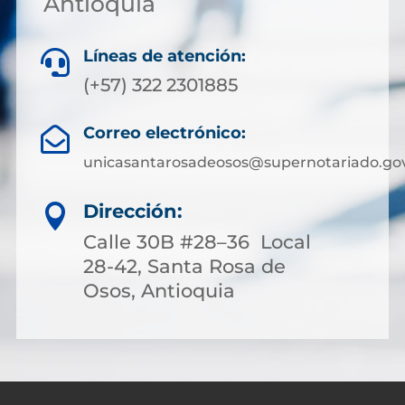
Antioquia
Líneas de atención:

(+57) 322 2301885
Correo electrónico:

unicasantarosadeosos@supernotariado.gov
Dirección:

Calle 30B #28–36 Local
28-42, Santa Rosa de
Osos, Antioquia