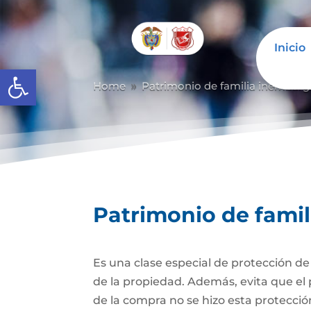
Inicio
Abrir barra de herramientas
Home
Patrimonio de familia inembarg
9
Patrimonio de fami
Es una clase especial de protección d
de la propiedad. Además, evita que el 
de la compra no se hizo esta protecc