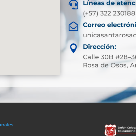
Líneas de atenc

(+57) 322 230188
Correo electrón

unicasantarosa
Dirección:

Calle 30B #28–3
Rosa de Osos, A
onales