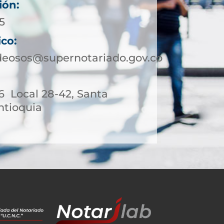
ión:
5
ico:
deosos@supernotariado.gov.co
6 Local 28-42, Santa
ntioquia