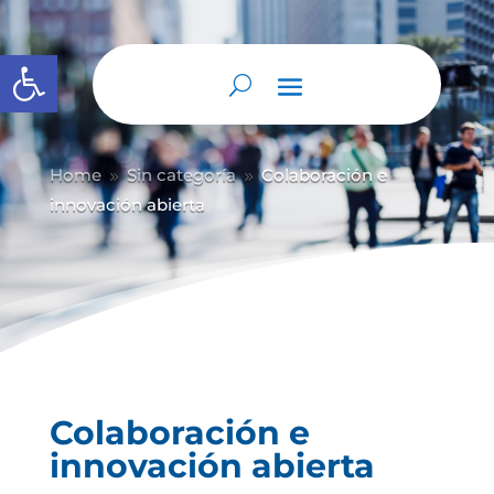
Abrir barra de herramientas
Home
Sin categoría
Colaboración e
9
9
innovación abierta
Colaboración e
innovación abierta