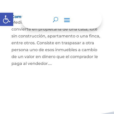
Abrir barra de herramientas
Compraventa de inmuebles
Mediante este contrato, una persona se
convierte en propietaria de una casa, lote
sin construcción, apartamento o una finca,
entre otros. Consiste en traspasar a otra
persona uno de esos inmuebles a cambio
de un valor en dinero que el comprador le
paga al vendedor....