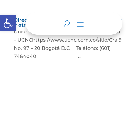
Abrir barra de herramientas
Directorio de agremiaciones, asociaciones
y otros grupos de interés
Unión Colegiada de Notariado Colombiano
– UCNChttps://www.ucnc.com.co/sitio/Cra 9
No. 97 – 20 Bogotá D.C Teléfono: (601)
7464040 ...