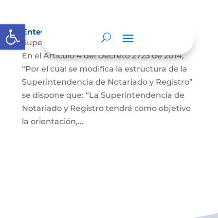
Abrir barra de herramientas
Entes y autoridades que lo vigilan
Superintendencia de Notariado y Registro
En el Artículo 4 del Decreto 2723 de 2014,
“Por el cual se modifica la estructura de la
Superintendencia de Notariado y Registro”
se dispone que: “La Superintendencia de
Notariado y Registro tendrá como objetivo
la orientación,...