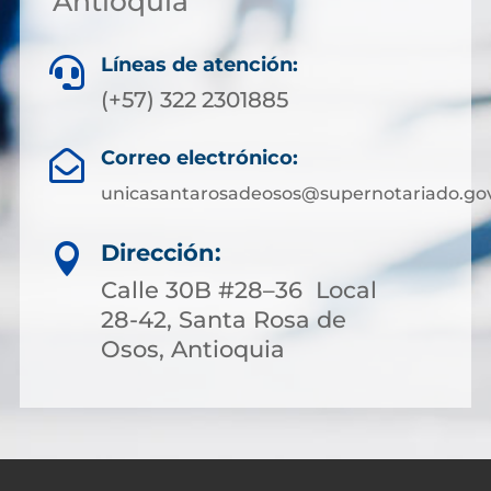
Antioquia
Líneas de atención:

(+57) 322 2301885
Correo electrónico:

unicasantarosadeosos@supernotariado.gov
Dirección:

Calle 30B #28–36 Local
28-42, Santa Rosa de
Osos, Antioquia