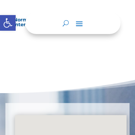
Abrir barra de herramientas
Normatividad especial que les aplique de
interés.